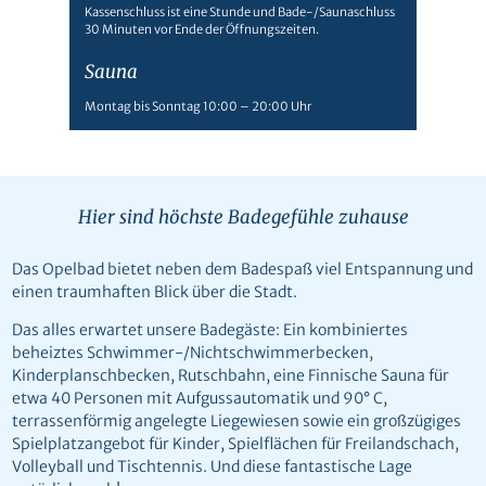
Kassenschluss ist eine Stunde und Bade-/Saunaschluss
30 Minuten vor Ende der Öffnungszeiten.
Sauna
Montag bis Sonntag 10:00 – 20:00 Uhr
Hier sind höchste Badegefühle zuhause
Das Opelbad bietet neben dem Badespaß viel Entspannung und
einen traumhaften Blick über die Stadt.
Das alles erwartet unsere Badegäste: Ein kombiniertes
beheiztes Schwimmer-/Nichtschwimmerbecken,
Kinderplanschbecken, Rutschbahn, eine Finnische Sauna für
etwa 40 Personen mit Aufgussautomatik und 90° C,
terrassenförmig angelegte Liegewiesen sowie ein großzügiges
Spielplatzangebot für Kinder, Spielflächen für Freilandschach,
Volleyball und Tischtennis. Und diese fantastische Lage