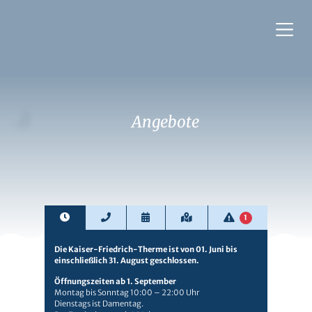
Angebote
a
© C
a
n
v
1
Die Kaiser-Friedrich-Therme ist von 01. Juni bis
einschließlich 31. August geschlossen.
Öffnungszeiten ab 1. September
Montag bis Sonntag 10:00 – 22:00 Uhr
Dienstags ist Damentag.