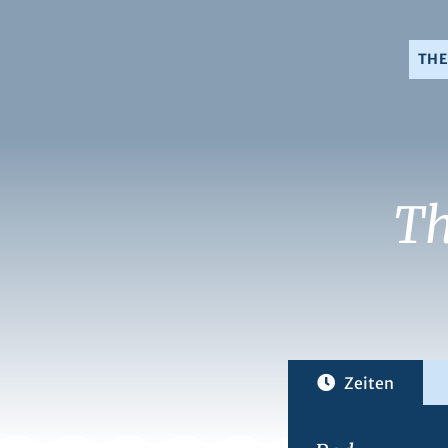
TH
T
Zeiten