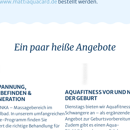
www.mattiaquacard.de
bestellt werden.
Ein paar heiße Angebote
© AdobeStock
PANNUNG,
AQUAFITNESS VOR UND 
BEFINDEN &
DER GEBURT
NERATION
Dienstags bieten wir Aquafitness
NKA – Massagebereich im
Schwangere an – als ergänzende
bad. In unserem umfangreichen
Angebot zur Geburtsvorbereitun
e-Programm finden Sie
Zudem gibt es einen Aqua-
ert die richtige Behandlung für