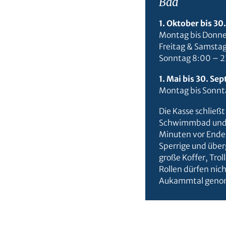
Bad
1. Oktober bis 30.
Montag bis Donne
Freitag & Samsta
Sonntag 8:00 – 2
1. Mai bis 30. Se
Montag bis Sonnt
Die Kasse schließt
Schwimmbad und d
Minuten vor Ende 
Sperrige und übe
große Koffer, Tro
Rollen dürfen nic
Aukammtal geno