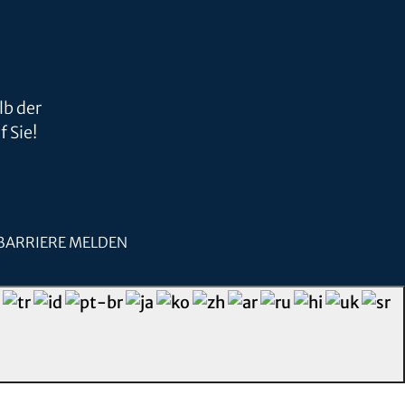
lb der
 Sie!
BARRIERE MELDEN