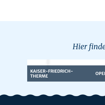
Hier find
© Andreas Schlote
KAISER-FRIEDRICH-
OPE
THERME