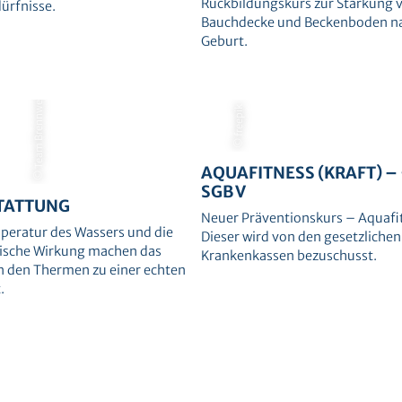
Rückbildungskurs zur Stärkung 
dürfnisse.
Bauchdecke und Beckenboden na
Geburt.
© Team Brennweite
© freepik
AQUAFITNESS (KRAFT) –
SGB V
TATTUNG
Neuer Präventionskurs – Aquafi
peratur des Wassers und die
Dieser wird von den gesetzlichen
ische Wirkung machen das
Krankenkassen bezuschusst.
n den Thermen zu einer echten
.