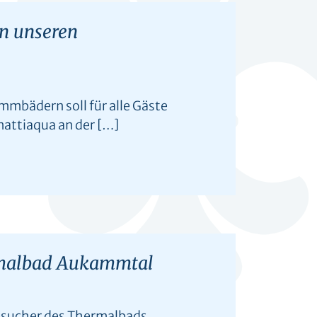
in unseren
mbädern soll für alle Gäste
mattiaqua an der […]
rmalbad Aukammtal
Besucher des Thermalbads