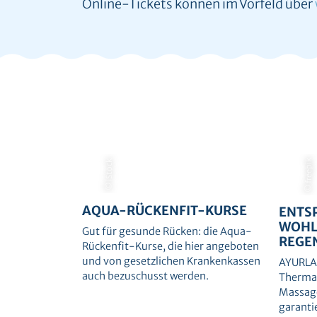
Online-Tickets können im Vorfeld über
© freepik
© iStock
AQUA-RÜCKENFIT-KURSE
ENTS
WOHL
Gut für gesunde Rücken: die Aqua-
REGE
Rückenfit-Kurse, die hier angeboten
und von gesetzlichen Krankenkassen
AYURLA
auch bezuschusst werden.
Thermal
Massag
garanti