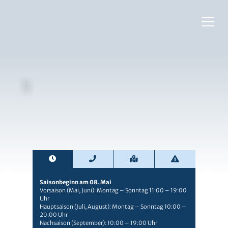
©
R
o
g
r
Ri
c
h
t
e
e
r
Saisonbeginn am 08. Mai
Vorsaison (Mai, Juni): Montag – Sonntag 11:00 – 19:00
Uhr
Hauptsaison (Juli, August): Montag – Sonntag 10:00 –
20:00 Uhr
Nachsaison (September): 10:00 – 19:00 Uhr