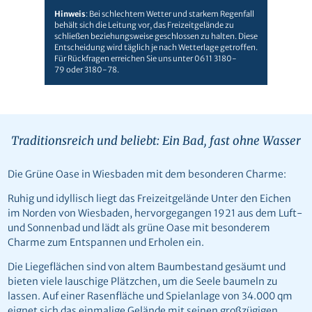
Hinweis
: Bei schlechtem Wetter und starkem Regenfall
behält sich die Leitung vor, das Freizeitgelände zu
schließen beziehungsweise geschlossen zu halten. Diese
Entscheidung wird täglich je nach Wetterlage getroffen.
Für Rückfragen erreichen Sie uns unter 0611 3180-
79 oder 3180-78.
Traditionsreich und beliebt: Ein Bad, fast ohne Wasser
Die Grüne Oase in Wiesbaden mit dem besonderen Charme:
Ruhig und idyllisch liegt das Freizeitgelände Unter den Eichen
im Norden von Wiesbaden, hervorgegangen 1921 aus dem Luft-
und Sonnenbad und lädt als grüne Oase mit besonderem
Charme zum Entspannen und Erholen ein.
Die Liegeflächen sind von altem Baumbestand gesäumt und
bieten viele lauschige Plätzchen, um die Seele baumeln zu
lassen. Auf einer Rasenfläche und Spielanlage von 34.000 qm
eignet sich das einmalige Gelände mit seinen großzügigen