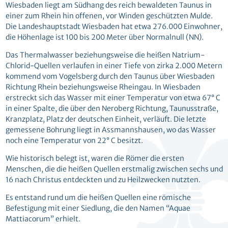
Wiesbaden liegt am Südhang des reich bewaldeten Taunus in
einer zum Rhein hin offenen, vor Winden geschützten Mulde.
Die Landeshauptstadt Wiesbaden hat etwa 276.000 Einwohner,
die Höhenlage ist 100 bis 200 Meter über Normalnull (NN).
Das Thermalwasser beziehungsweise die heißen Natrium-
Chlorid-Quellen verlaufen in einer Tiefe von zirka 2.000 Metern
kommend vom Vogelsberg durch den Taunus über Wiesbaden
Richtung Rhein beziehungsweise Rheingau. In Wiesbaden
erstreckt sich das Wasser mit einer Temperatur von etwa 67° C
in einer Spalte, die über den Neroberg Richtung, Taunusstraße,
Kranzplatz, Platz der deutschen Einheit, verläuft. Die letzte
gemessene Bohrung liegt in Assmannshausen, wo das Wasser
noch eine Temperatur von 22° C besitzt.
Wie historisch belegt ist, waren die Römer die ersten
Menschen, die die heißen Quellen erstmalig zwischen sechs und
16 nach Christus entdeckten und zu Heilzwecken nutzten.
Es entstand rund um die heißen Quellen eine römische
Befestigung mit einer Siedlung, die den Namen “Aquae
Mattiacorum” erhielt.