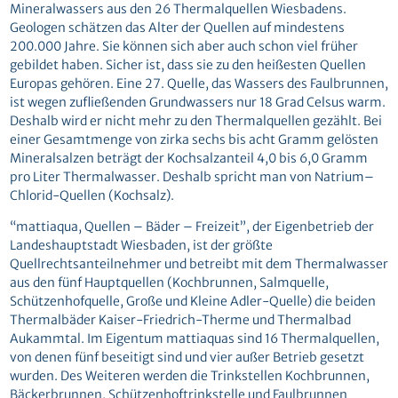
Mineralwassers aus den 26 Thermalquellen Wiesbadens.
Geologen schätzen das Alter der Quellen auf mindestens
200.000 Jahre. Sie können sich aber auch schon viel früher
gebildet haben. Sicher ist, dass sie zu den heißesten Quellen
Europas gehören. Eine 27. Quelle, das Wassers des Faulbrunnen,
ist wegen zufließenden Grundwassers nur 18 Grad Celsus warm.
Deshalb wird er nicht mehr zu den Thermalquellen gezählt. Bei
einer Gesamtmenge von zirka sechs bis acht Gramm gelösten
Mineralsalzen beträgt der Kochsalzanteil 4,0 bis 6,0 Gramm
pro Liter Thermalwasser. Deshalb spricht man von Natrium–
Chlorid-Quellen (Kochsalz).
“mattiaqua, Quellen – Bäder – Freizeit”, der Eigenbetrieb der
Landeshauptstadt Wiesbaden, ist der größte
Quellrechtsanteilnehmer und betreibt mit dem Thermalwasser
aus den fünf Hauptquellen (Kochbrunnen, Salmquelle,
Schützenhofquelle, Große und Kleine Adler-Quelle) die beiden
Thermalbäder Kaiser-Friedrich-Therme und Thermalbad
Aukammtal. Im Eigentum mattiaquas sind 16 Thermalquellen,
von denen fünf beseitigt sind und vier außer Betrieb gesetzt
wurden. Des Weiteren werden die Trinkstellen Kochbrunnen,
Bäckerbrunnen, Schützenhoftrinkstelle und Faulbrunnen